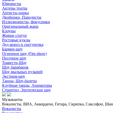
Юмористы
Актеры театра
Артисты цирка
Двойники, Пародисты
Иллюзионисты, фокусники
Оригинальный жанр
Клоуны
Живые статуи
Ростовые куклы
Дед мороз и снегурочка
Бармен-шоу
Огненное шоу (Fire-show)
Песочное шоу
Травести-Шоу
Шоу барабанов
Шоу мыльных пузырей
Экстрим-шоу
Танцы, Шоу-балеты
Клубные танцы, Аниматоры
Стриптиз, Эротические шоу
Музыканты
Вокалисты, ВИА, Аккордеон, Гитара, Скрипка, Саксофон, Шанс
Вокалисты