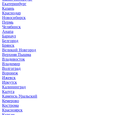
Екатеринбург
Казань
Краснодар
Новосибирск
Пермь
Челябинск
Анапа
Барнаул
Белгород
Брянск
Великий Новгород
Верхняя Пышма
Владивосток
Владимир
Волгоград
Воронеж
Ижевск
Иркутск
Калининград
Калуга
Каменск-Уральский
Кемерово
Кострома
Красноярск
Курган