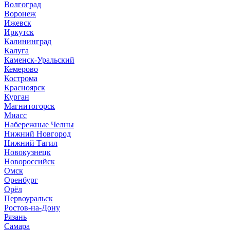
Волгоград
Воронеж
Ижевск
Иркутск
Калининград
Калуга
Каменск-Уральский
Кемерово
Кострома
Красноярск
Курган
Магнитогорск
Миасс
Набережные Челны
Нижний Новгород
Нижний Тагил
Новокузнецк
Новороссийск
Омск
Оренбург
Орёл
Первоуральск
Ростов-на-Дону
Рязань
Самара