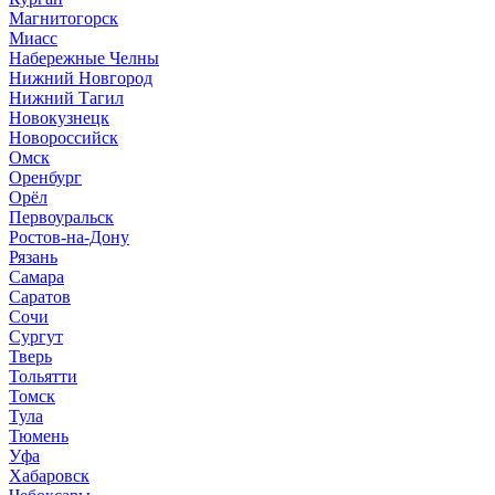
Магнитогорск
Миасс
Набережные Челны
Нижний Новгород
Нижний Тагил
Новокузнецк
Новороссийск
Омск
Оренбург
Орёл
Первоуральск
Ростов-на-Дону
Рязань
Самара
Саратов
Сочи
Сургут
Тверь
Тольятти
Томск
Тула
Тюмень
Уфа
Хабаровск